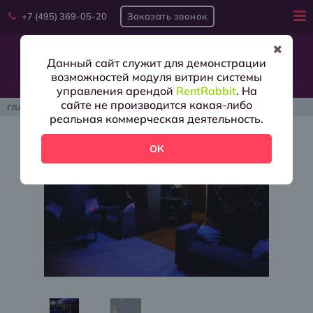
+7 (495) 369-05-20
Заказать звонок
Войти
Данный сайт служит для демонстрации
возможностей модуля витрин системы
управления арендой
RentRabbit
. На
Аренда
сайте не производится какая-либо
ГЛАВНАЯ
/
ЛОФТ
/
ЭКО-ПРОСТРАНСТВО НА АЛЕКСЕЕВСКОЙ
реальная коммерческая деятельность.
Условия
ОК
О
нас
Контакты