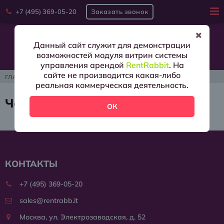
+7 (495) 369-05-20
Заказать звонок
Войти
Данный сайт служит для демонстрации
возможностей модуля витрин системы
управления арендой
RentRabbit
. На
Аренда
сайте не производится какая-либо
ГЛАВНАЯ
/
ЧАСТЫЕ ВОПРОСЫ
реальная коммерческая деятельность.
Условия
Частые вопросы
ОК
О
нас
Контакты
КОНТАКТЫ
+7 (495) 369-05-20
sales@rentrabb.it
Москва, ул. Электрозаводская, д. 52