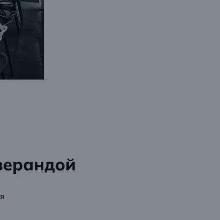
верандой
я