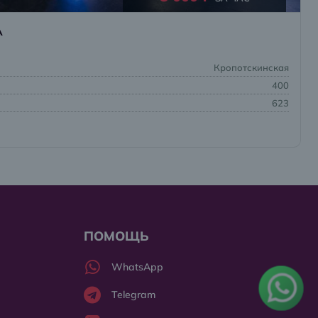
А
Кропотскинская
400
623
ПОМОЩЬ
WhatsApp
Telegram