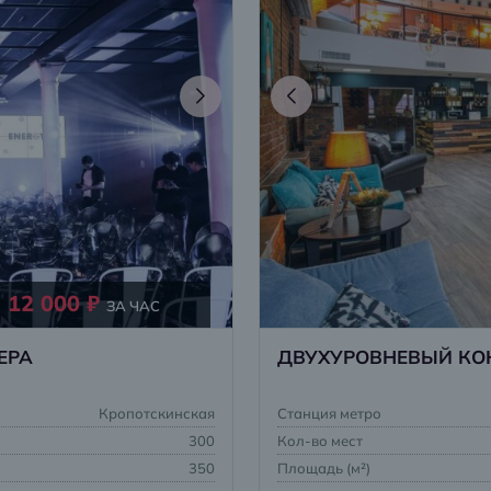
12 000 ₽
ЗА ЧАС
ЕРА
ДВУХУРОВНЕВЫЙ КО
Кропотскинская
Станция метро
300
Кол-во мест
350
Площадь (м²)