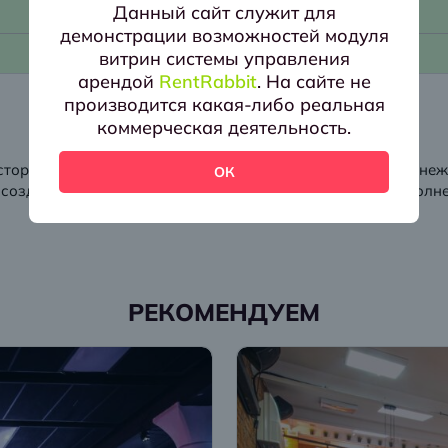
Данный сайт служит для
демонстрации возможностей модуля
витрин системы управления
арендой
RentRabbit
. На сайте не
производится какая-либо реальная
коммерческая деятельность.
Описание
сторическом здании с отдельным входом. Стены из белосне
ОК
 создателей современной скульптуры. Пространство наполн
РЕКОМЕНДУЕМ